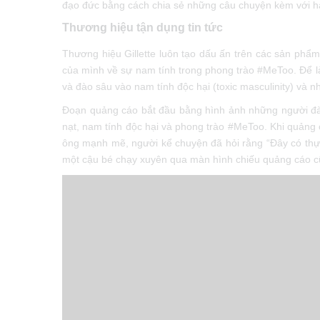
đạo đức bằng cách chia sẻ những câu chuyện kèm vớ
Thương hiệu tận dụng tin tức
Thương hiệu Gillette luôn tạo dấu ấn trên các sản ph
của mình về sự nam tính trong phong trào #MeToo. Để la
và đào sâu vào nam tính độc hại (toxic masculinity) và 
Đoạn quảng cáo bắt đầu bằng hình ảnh những người đ
nạt, nam tính độc hại và phong trào #MeToo. Khi quảng 
ông mạnh mẽ, người kể chuyện đã hỏi rằng “Đây có thực
một cậu bé chạy xuyên qua màn hình chiếu quảng cáo cũ