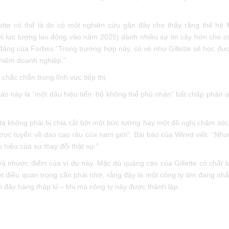
tte có thể là do có một nghiên cứu gần đây cho thấy rằng thế hệ 
% lực lượng lao động vào năm 2025) dành nhiều sự tin cậy hơn cho c
 đăng của Forbes.”Trong trường hợp này, có vẻ như Gillette sẽ học đượ
 nhiệm doanh nghiệp.”
hắc chắn trong lĩnh vực tiếp thị.
́o này là “một dấu hiệu tiến bộ không thể phủ nhận” bất chấp phản ư
g ta không phải bị chia cắt bởi một bức tường hay một đề nghị chăm sóc
o trực tuyến về dao cạo râu của nam giới”. Bài báo của Wired viết: “Nh
 hiệu của sự thay đổi thật sự.”
à nhược điểm của ví dụ này. Mặc dù quảng cáo của Gillette có chất 
t điều quan trọng cần phải nhớ, rằng đây là một công ty lớn đang nhă
́ch đây hàng thập kỉ – khi mà công ty này được thành lập.