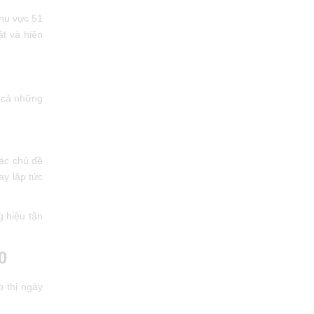
khu vực 51
t và hiện
 cả những
ác chủ đề
y lập tức
 hiệu tận
0
 thị ngày