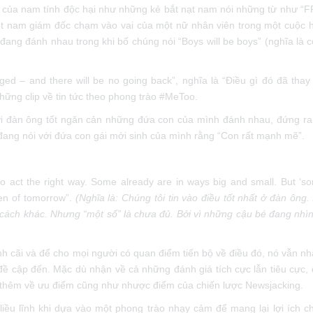
c của nam tính độc hại như những kẻ bắt nạt nam nói những từ như “
̣t nam giám đốc chạm vào vai của một nữ nhân viên trong một cuộc ho
 đang đánh nhau trong khi bố chúng nói “Boys will be boys” (nghĩa là co
ed – and there will be no going back”, nghĩa là “Điều gì đó đã thay đ
những clip về tin tức theo phong trào #MeToo.
i đàn ông tốt ngăn cản những đứa con của mình đánh nhau, đứng ra 
a đang nói với đứa con gái mới sinh của mình rằng “Con rất mạnh mẽ”.
to act the right way. Some already are in ways big and small. But ‘so
en of tomorrow”.
(Nghĩa là: Chúng tôi tin vào điều tốt nhất ở đàn ông.
y cách khác. Nhưng “một số” là chưa đủ. Bởi vì những cậu bé đang nh
ãi và để cho mọi người có quan điểm tiến bộ về điều đó, nó vẫn nhâ
g đề cập đến. Mặc dù nhận về cả những đánh giá tích cực lẫn tiêu cực
c hỏi thêm về ưu điểm cũng như nhược điểm của chiến lược Newsjacking.
iều lĩnh khi dựa vào một phong trào nhạy cảm để mang lại lợi ích