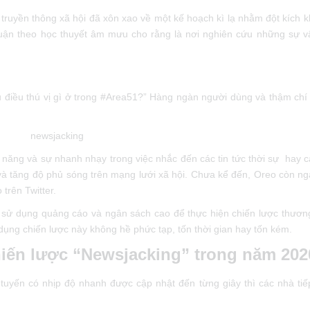
ền thông xã hội đã xôn xao về một kế hoạch kì lạ nhằm đột kích 
 luận theo học thuyết âm mưu cho rằng là nơi nghiên cứu những sự vậ
 điều thú vị gì ở trong #Area51?” Hàng ngàn người dùng và thậm chí
ả năng và sự nhanh nhạy trong việc nhắc đến các tin tức thời sự hay c
tăng độ phủ sóng trên mạng lưới xã hội. Chưa kể đến, Oreo còn nga
o trên Twitter.
̉ dụng quảng cáo và ngân sách cao để thực hiện chiến lược thương
 dụng chiến lược này không hề phức tạp, tốn thời gian hay tốn kém.
 chiến lược “Newsjacking” trong năm 202
 tuyến có nhịp độ nhanh được cập nhật đến từng giây thì các nhà tiếp