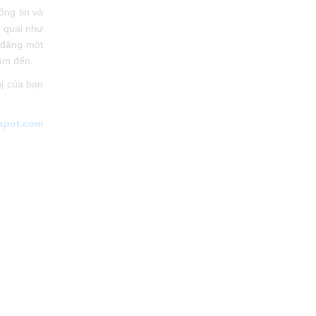
ông tin và
̀ quái như
n đăng một
âm đến.
̣ của bạn
spot.com