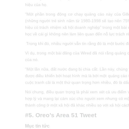
hiệu của họ.
“Một phần trong động cơ chạy quảng cáo này của Gille
(những người trẻ sinh năm từ 1980-1998 sẽ tạo nên 75
hiệu có trách nhiệm xã hội doanh nghiệp” trong một bài
học về cái gì không nên làm liên quan đến nỗ lực trách
Trong khi đó, nhiều người vẫn tin rằng đó là một bước đi c
Ví dụ, trong một bài đăng của Wired đã nói rằng quảng ca
của nó.
“Một lần nữa, đất nước đang bị chia cắt. Lần này, chún
được điều khiển bởi hoạt hình mà là bởi một quảng cá
cuộc tranh cãi là một thứ quan trọng hơn nhiều, đó là dấu
Nói chung, điều quan trọng là phải xem xét cả ưu điểm v
hợp lý và mang lại cảm xúc cho người xem nhưng có mộ
thành công ở một xã hội đã khác nhiều so với xã hội ca
#5. Oreo’s Area 51 Tweet
Mục tin tức