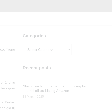
Categories
Categories
ico. Trong
Recent posts
phải chịu
Những sai lầm nhà bán hàng thường bỏ
̀y bao gồm
qua khi tối ưu Listing Amazon
18 March, 2025
ana Burke.
́c giá trị