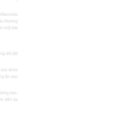
Millennials
ác thương
c một bài
́ng dữ dội
 sức khỏe
ưng ẩn sau
lượng cao,
́m đến sự