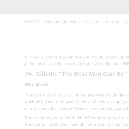
LEVICA
>
Content Marketing
>
5 ví dụ về thương hiê
Ở
Phần 1
, chúng ta đã tìm hiểu về 3 ví dụ về cách sử 
phần này, Levica sẽ chia sẻ với bạn 2 ví dụ tiếp theo. Hã
#4. Gillette:”The Best Men Can Be”
Mục tin tức
Trong năm 2018 và 2019, phong trào #MeToo đã dẫn đến mô
trách nhiệm cho những cáo buộc về tấn công và quấy rô
nhà sản xuất phim Harvey Weinstein và cựu đồng sán
Phong trào này được đánh dấu bởi xu hướng truyền t
Phong trào này khuyến khích phụ nữ truyền bá nhận thức vê