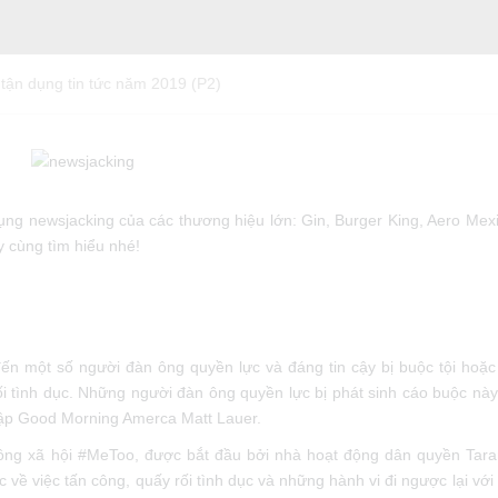
̣u tận dụng tin tức năm 2019 (P2)
dụng newsjacking của các thương hiệu lớn: Gin, Burger King, Aero Mex
y cùng tìm hiểu nhé!
̣t số người đàn ông quyền lực và đáng tin cậy bị buộc tội hoặc 
́i tình dục. Những người đàn ông quyền lực bị phát sinh cáo buộc na
g lập Good Morning Amerca Matt Lauer.
hông xã hội #MeToo, được bắt đầu bởi nhà hoạt động dân quyền Tar
̀ việc tấn công, quấy rối tình dục và những hành vi đi ngược lại với ca