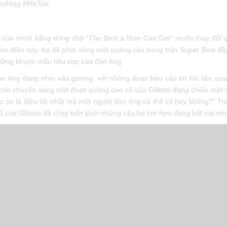
i hashtag #MeToo.
ẩm của mình bằng dòng chữ “The Best a Man Can Get” muốn thay đổi 
̀m điều này, họ đã phát sóng một quảng cáo trong trận Super Bow đầ
những khuôn mẫu tiêu cực của đàn ông.
àn ông đang nhìn vào gương, với những đoạn báo cáo tin tức liên qua
cáo chuyển sang một đoạn quảng cáo cũ của Gillette đang chiếu một 
 sự là điều tốt nhất mà một người đàn ông có thể có hay không?” Tro
 của Gillette để chạy trốn khỏi những cậu bé lớn hơn đang bắt nạt mì