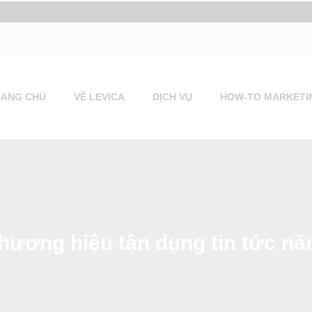
RANG CHỦ
VỀ LEVICA
DỊCH VỤ
HOW-TO MARKETI
ề thương hiệu tận dụng tin tức n