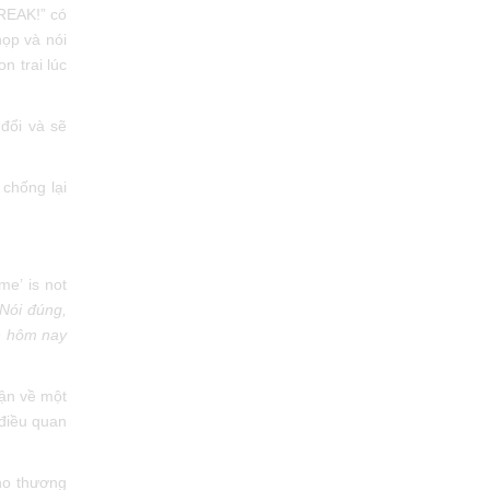
FREAK!” có
̣p và nói
n trai lúc
ổi và sẽ
chống lại
me’ is not
 Nói đúng,
ìn hôm nay
̣n về một
, điều quan
 cho thương