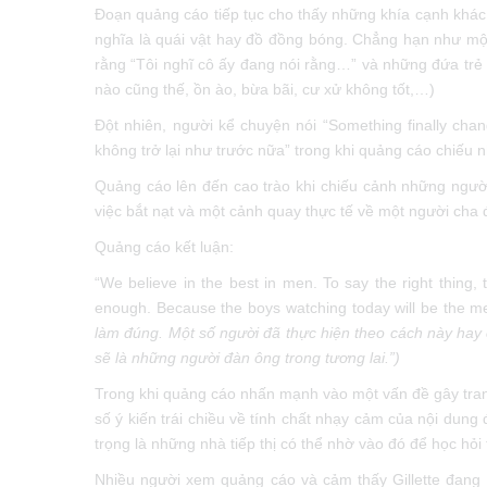
Đoạn quảng cáo tiếp tục cho thấy những khía cạnh khá
nghĩa là quái vật hay đồ đồng bóng. Chẳng hạn như mô
rằng “Tôi nghĩ cô ấy đang nói rằng…” và những đứa trẻ
nào cũng thế, ồn ào, bừa bãi, cư xử không tốt,…)
Đột nhiên, người kể chuyện nói “Something finally chang
không trở lại như trước nữa” trong khi quảng cáo chiếu 
Quảng cáo lên đến cao trào khi chiếu cảnh những ngườ
việc bắt nạt và một cảnh quay thực tế về một người ch
Quảng cáo kết luận:
“We believe in the best in men. To say the right thing, 
enough. Because the boys watching today will be the m
làm đúng. Một số người đã thực hiện theo cách này ha
sẽ là những người đàn ông trong tương lai.”)
Trong khi quảng cáo nhấn mạnh vào một vấn đề gây tranh c
số ý kiến trái chiều về tính chất nhạy cảm của nội dun
trọng là những nhà tiếp thị có thể nhờ vào đó để họ
Nhiều người xem quảng cáo và cảm thấy Gillette đang l