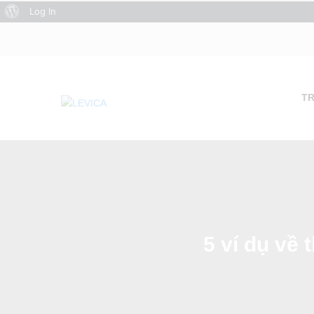
About
Log In
WordPress
T
5 ví dụ v