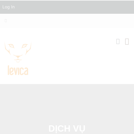
Log In
DỊCH VỤ