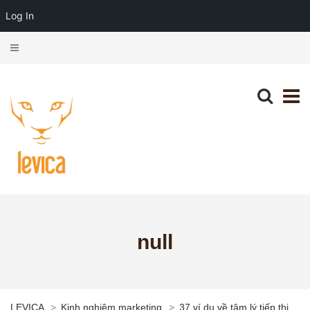
Log In
null
LEVICA
>
Kinh nghiệm marketing
>
37 ví dụ về tâm lý tiếp thị