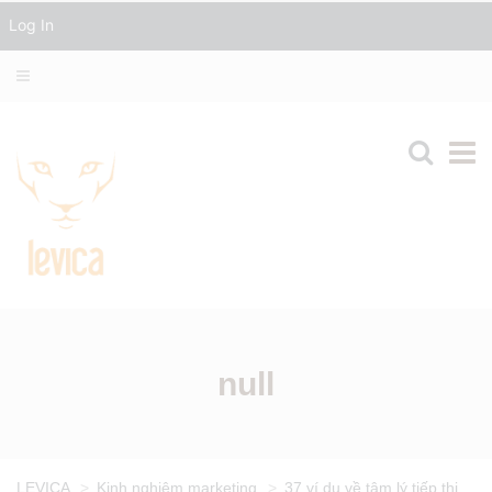
Log In
null
LEVICA
>
Kinh nghiệm marketing
>
37 ví dụ về tâm lý tiếp thị