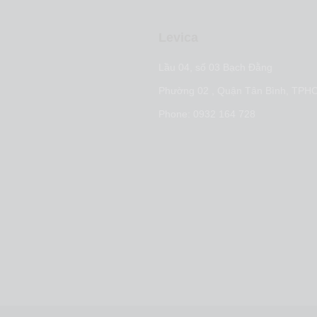
Levica
t nội dung
Lầu 04, số 03 Bạch Đằng
arketing
Phường 02 , Quận Tân Bình, TPH
 marketing
Phone: 0932 164 728
ợc tiếp cận thị trường