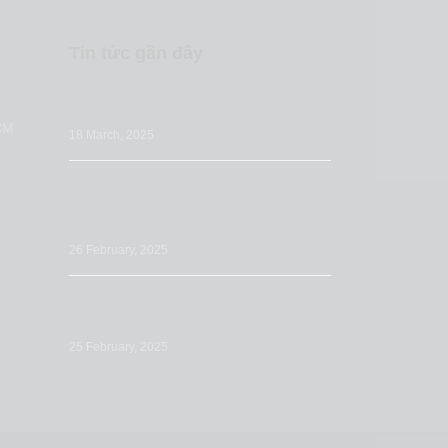
Tin tức gần đây
Những sai lầm nhà bán hàng thường bỏ
qua khi tối ưu Listing Amazon
CM
18 March, 2025
Tối ưu Đăng tải sản phẩm (Listing) trên
Amazon: Tầm quan trọng & các bước
chuẩn bị
26 February, 2025
Tối ưu mô tả sản phẩm trên Amazon:
Cách viết để tăng doanh số
25 February, 2025