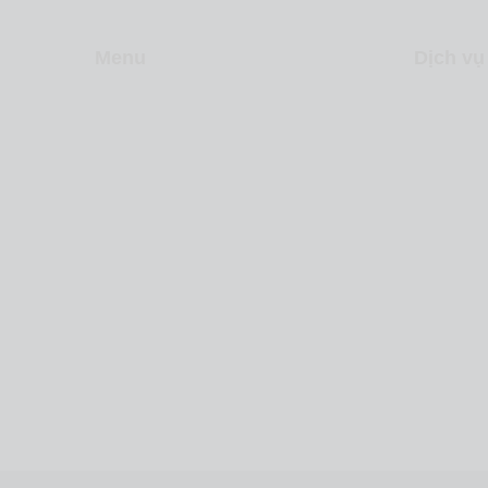
Menu
Dịch vụ
Về Levica
Sản xuấ
Dịch vụ
Video m
Dự án
Inbound
Liên hệ
Chiến lư