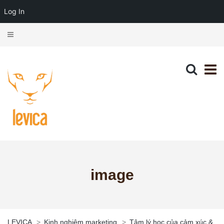
Log In
image
LEVICA
>
Kinh nghiệm marketing
>
Tâm lý học của cảm xúc &