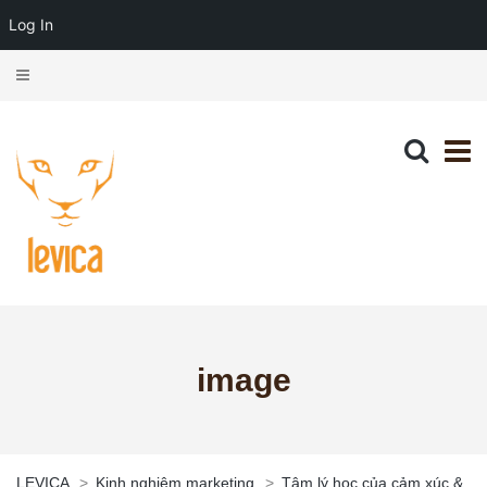
Log In
image
LEVICA
>
Kinh nghiệm marketing
>
Tâm lý học của cảm xúc &