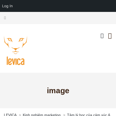
Log In
image
LEVICA
>
Kinh nghiệm marketing
>
Tâm lý học của cảm xúc &