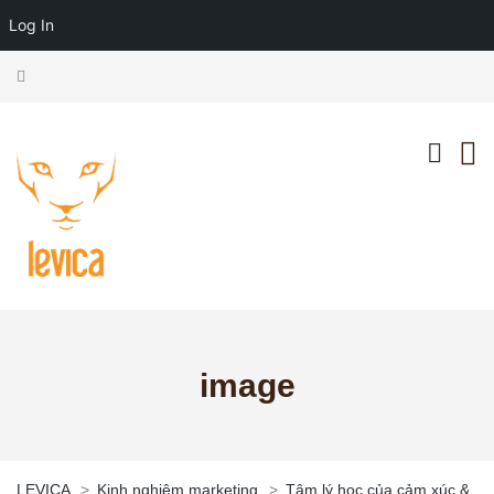
Log In
image
LEVICA
>
Kinh nghiệm marketing
>
Tâm lý học của cảm xúc &