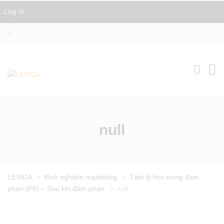
Log In
null
LEVICA
>
Kinh nghiệm marketing
>
Tâm lý học trong đàm
phán (P5) – Sau khi đàm phán
>
null