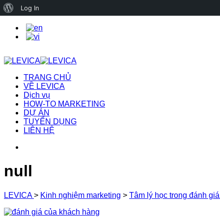
About
Log In
WordPress
TRANG CHỦ
VỀ LEVICA
Dịch vụ
HOW-TO MARKETING
DỰ ÁN
TUYỂN DỤNG
LIÊN HỆ
null
LEVICA
>
Kinh nghiệm marketing
>
Tâm lý học trong đánh gi