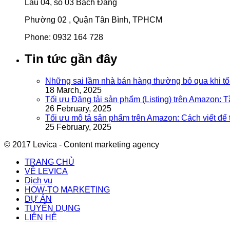
Lầu 04, số 03 Bạch Đằng
Phường 02 , Quận Tân Bình, TPHCM
Phone: 0932 164 728
Tin tức gần đây
Những sai lầm nhà bán hàng thường bỏ qua khi tố
18 March, 2025
Tối ưu Đăng tải sản phẩm (Listing) trên Amazon: 
26 February, 2025
Tối ưu mô tả sản phẩm trên Amazon: Cách viết để
25 February, 2025
© 2017 Levica - Content marketing agency
TRANG CHỦ
VỀ LEVICA
Dịch vụ
HOW-TO MARKETING
DỰ ÁN
TUYỂN DỤNG
LIÊN HỆ