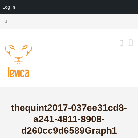
Log In
thequint2017-037ee31cd8-
a241-4811-8908-
d260cc9d6589Graph1