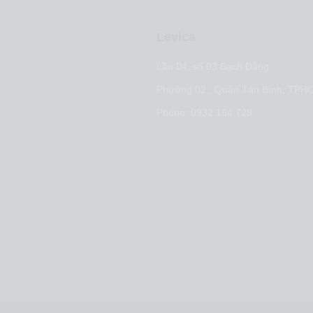
Levica
t nội dung
Lầu 04, số 03 Bạch Đằng
arketing
Phường 02 , Quận Tân Bình, TPH
 marketing
Phone: 0932 164 728
ợc tiếp cận thị trường