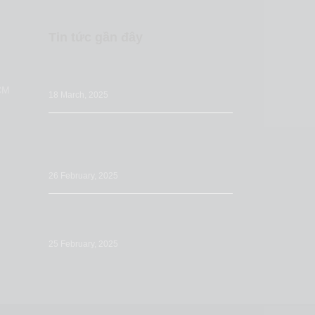
Tin tức gần đây
Những sai lầm nhà bán hàng thường bỏ
qua khi tối ưu Listing Amazon
CM
18 March, 2025
Tối ưu Đăng tải sản phẩm (Listing) trên
Amazon: Tầm quan trọng & các bước
chuẩn bị
26 February, 2025
Tối ưu mô tả sản phẩm trên Amazon:
Cách viết để tăng doanh số
25 February, 2025