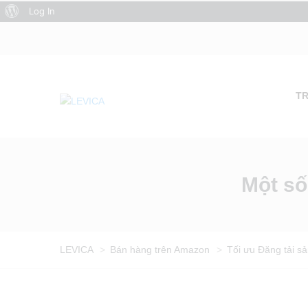
About
Log In
WordPress
T
Một số
LEVICA
>
Bán hàng trên Amazon
>
Tối ưu Đăng tải s