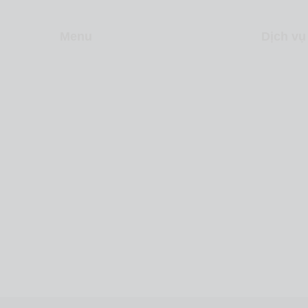
Menu
Dịch vụ
Về Levica
Sản xuấ
Dịch vụ
Video m
Dự án
Inbound
Liên hệ
Chiến lư