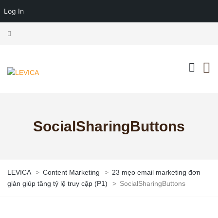
Log In
SocialSharingButtons
LEVICA
>
Content Marketing
>
23 mẹo email marketing đơn
giản giúp tăng tỷ lệ truy cập (P1)
>
SocialSharingButtons