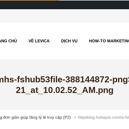
ANG CHỦ
VỀ LEVICA
DỊCH VỤ
HOW-TO MARKETIN
mhs-fshub53file-388144872-pn
21_at_10.02.52_AM.png
 đơn giản giúp tăng tỷ lệ truy cập (P2)
>
httpsblog.hubspot.comhs-f