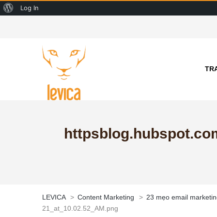
About
Log In
WordPress
TR
httpsblog.hubspot.co
LEVICA
>
Content Marketing
>
23 mẹo email marketing
21_at_10.02.52_AM.png