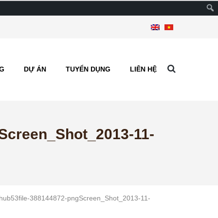
G
DỰ ÁN
TUYỂN DỤNG
LIÊN HỆ
gScreen_Shot_2013-11-
shub53file-388144872-pngScreen_Shot_2013-11-