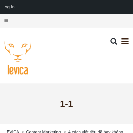
Log In
1-1
LEVICA
>
Content Marketing
>
4 cách viết tiêu đề hay không