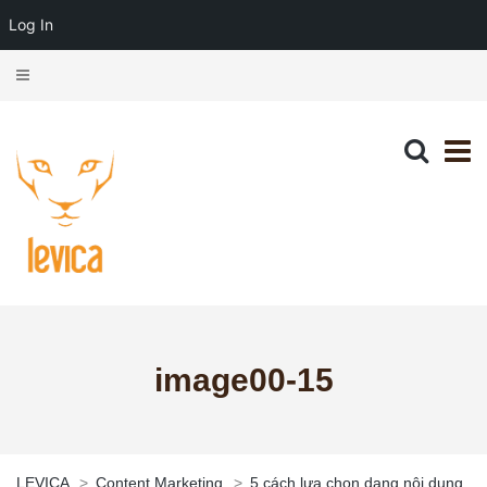
Log In
image00-15
LEVICA
>
Content Marketing
>
5 cách lựa chọn dạng nội dung