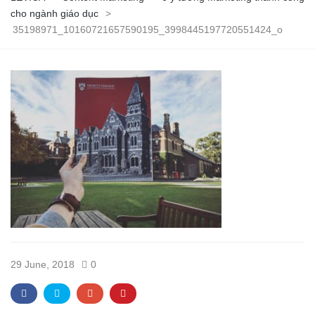
cho ngành giáo dục
>
35198971_10160721657590195_3998445197720551424_o
29 June, 2018
0