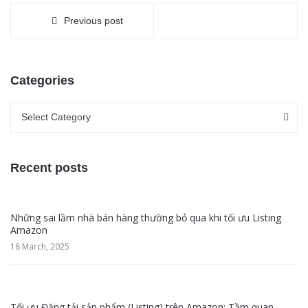
Previous post
Categories
Categories
Categories
Select Category
Recent posts
Những sai lầm nhà bán hàng thường bỏ qua khi tối ưu Listing
Amazon
18 March, 2025
Tối ưu Đăng tải sản phẩm (Listing) trên Amazon: Tầm quan