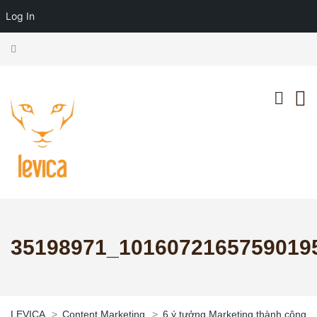
Log In
35198971_1016072165759019
LEVICA
>
Content Marketing
>
6 ý tưởng Marketing thành công