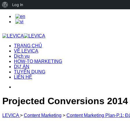
About
Log In
WordPress
TRANG CHỦ
VỀ LEVICA
Dịch vụ
HOW-TO MARKETING
DỰ ÁN
TUYỂN DỤNG
LIÊN HỆ
Projected Conversions 2014
LEVICA
>
Content Marketing
>
Content Marketing Plan-P.1: Đá