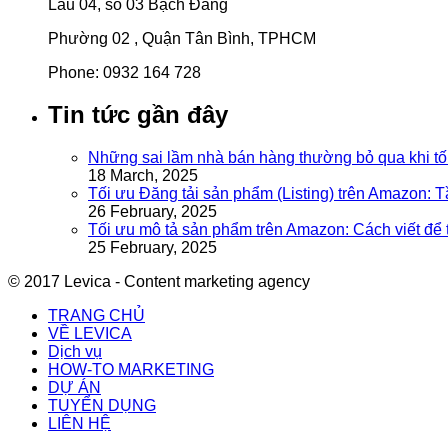
Lầu 04, số 03 Bạch Đằng
Phường 02 , Quận Tân Bình, TPHCM
Phone: 0932 164 728
Tin tức gần đây
Những sai lầm nhà bán hàng thường bỏ qua khi tố
18 March, 2025
Tối ưu Đăng tải sản phẩm (Listing) trên Amazon: 
26 February, 2025
Tối ưu mô tả sản phẩm trên Amazon: Cách viết để
25 February, 2025
© 2017 Levica - Content marketing agency
TRANG CHỦ
VỀ LEVICA
Dịch vụ
HOW-TO MARKETING
DỰ ÁN
TUYỂN DỤNG
LIÊN HỆ