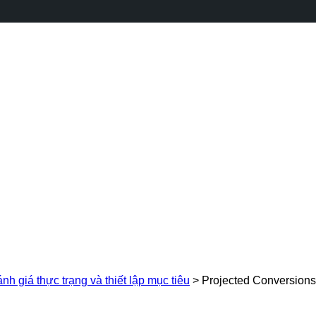
nh giá thực trạng và thiết lập mục tiêu
>
Projected Conversion