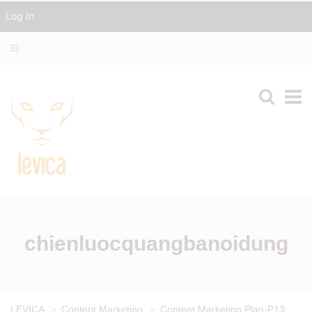
Log In
chienluocquangbanoidung
LEVICA
>
Content Marketing
>
Content Marketing Plan-P13: