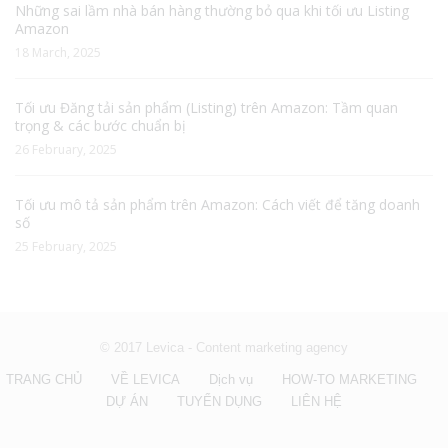
Những sai lầm nhà bán hàng thường bỏ qua khi tối ưu Listing
Amazon
18 March, 2025
Tối ưu Đăng tải sản phẩm (Listing) trên Amazon: Tầm quan
trọng & các bước chuẩn bị
26 February, 2025
Tối ưu mô tả sản phẩm trên Amazon: Cách viết để tăng doanh
số
25 February, 2025
© 2017 Levica - Content marketing agency
TRANG CHỦ
VỀ LEVICA
Dịch vụ
HOW-TO MARKETING
DỰ ÁN
TUYỂN DỤNG
LIÊN HỆ