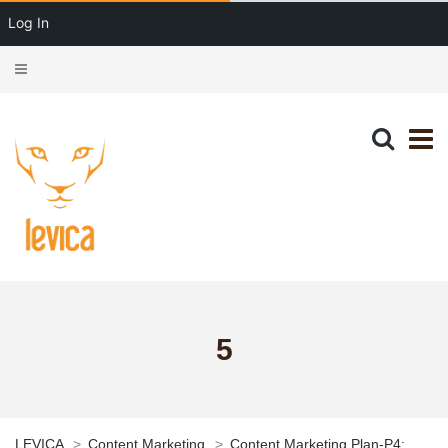
Log In
5
LEVICA
>
Content Marketing
>
Content Marketing Plan-P4: