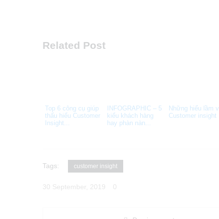
Related Post
Top 6 công cụ giúp
INFOGRAPHIC – 5
Những hiểu lầm 
thấu hiểu Customer
kiểu khách hàng
Customer insight
Insight...
hay phàn nàn...
Tags:
customer insight
30 September, 2019
0