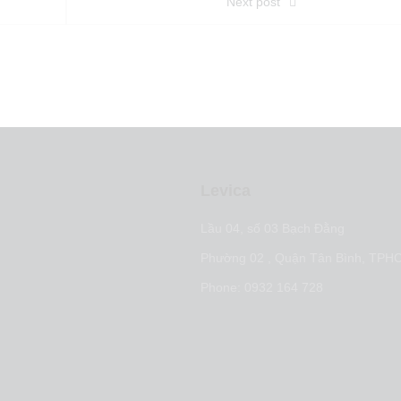
Next post
Levica
t nội dung
Lầu 04, số 03 Bạch Đằng
arketing
Phường 02 , Quận Tân Bình, TPH
 marketing
Phone: 0932 164 728
ợc tiếp cận thị trường