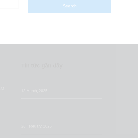
Tin tức gần đây
Những sai lầm nhà bán hàng thường bỏ
qua khi tối ưu Listing Amazon
CM
18 March, 2025
Tối ưu Đăng tải sản phẩm (Listing) trên
Amazon: Tầm quan trọng & các bước
chuẩn bị
26 February, 2025