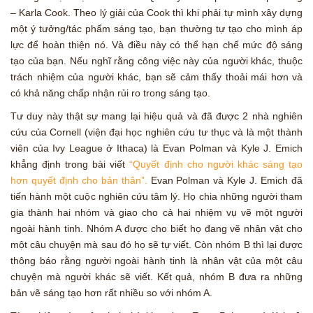
– Karla Cook. Theo lý giải của Cook thì khi phải tự mình xây dựng
một ý tưởng/tác phẩm sáng tạo, bạn thường tự tạo cho mình áp
lực để hoàn thiện nó. Và điều này có thể hạn chế mức độ sáng
tạo của bạn. Nếu nghĩ rằng công việc này của người khác, thuộc
trách nhiệm của người khác, bạn sẽ cảm thấy thoải mái hơn và
có khả năng chấp nhận rủi ro trong sáng tạo.
Tư duy này thật sự mang lại hiệu quả và đã được 2 nhà nghiên
cứu của Cornell (viện đại học nghiên cứu tư thục và là một thành
viên của Ivy League ở Ithaca) là Evan Polman và Kyle J. Emich
khẳng định trong bài viết
“Quyết định cho người khác sáng tạo
hơn quyết định cho bản thân”.
Evan Polman và Kyle J. Emich đã
tiến hành một cuộc nghiên cứu tâm lý. Họ chia những người tham
gia thành hai nhóm và giao cho cả hai nhiệm vụ vẽ một người
ngoài hành tinh. Nhóm A được cho biết họ đang vẽ nhân vật cho
một câu chuyện mà sau đó họ sẽ tự viết. Còn nhóm B thì lại được
thông báo rằng người ngoài hành tinh là nhân vật của một câu
chuyện mà người khác sẽ viết. Kết quả, nhóm B đưa ra những
bản vẽ sáng tạo hơn rất nhiều so với nhóm A.