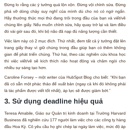
Đừng lo rằng các ý tưởng quá lộn xộn. Đừng vội chỉnh sửa. Đừng
phá vỡ dòng chảy suy nghĩ của mình dù cho nó có ngớ ngẩn.
Hãy thưởng thức mọi thứ đang trôi trong đầu của bạn và viết/vẽ
chúng lên giấy. Nếu muốn chỉnh sửa, hãy quay trở lại và làm điều
đó vài giờ sau đó, khi bộ não đã nạp đủ năng lượng cần thiết.
Việc làm này có 2 mục đích. Thứ nhất, đem tất cả ý tưởng đặt lên
trang giấy thay vì giữ chúng trong đầu giúp bạn có thêm không
gian để phát triển chúng. Thứ hai, theo các nghiên cứu khoa học
thì việc viết/vẽ sẽ kích thích não hoạt động và châm ngòi cho
nhiều sự sáng tạo hơn.
Caroline Forsey – một writer của HubSpot Blog cho biết: “Khi bạn
đã có sẵn một phác thảo để xuất bản (ngay cả khi đó không phải
là tác phẩm được viết tốt nhất), áp lực sẽ được giảm bớt.”
3. Sử dụng deadline hiệu quả
Teresa Amabile, Giáo sư Quản trị kinh doanh tại Trường Harvard
Business đã nghiên cứu 177 người làm việc cho các công ty hàng
đầu Hoa Kỳ. Cô yêu cầu họ ghi chép lại ngày làm việc, mức độ áp