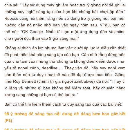
chia sẻ: “Hãy sử dụng máy ghi âm hoặc trợ lý giọng nói để ghi lại
những suy nghĩ sáng tạo của bạn khi chúng bất chợt ập đến.”
Ruocco cũng nói thêm rằng nếu sử dụng trợ lý giọng nói, bạn nên
hướng dẫn nó nhắc nhở bạn vào ngày hôm sau. Ví dụ, bạn có
thể nói: “OK Google. Nhắc tôi tạo một ứng dụng đón Valentine
cho người độc thân vào 9 giờ sáng mai.”
Không ai thích áp lực nhưng làm việc dưới áp lực là điều cần thiết
để phát triển khả năng sáng tạo của bạn. Cần nhớ rằng đừng nên
quá chú tâm vào những thứ chúng ta không điều khiển được như:
yếu tố ngoại cảnh, deadline,… Thay vào đó, hãy suy nghĩ xem
bản thân nên tư duy như thế nào để đạt được mục tiêu. Giống
như Roy Bennett (chính trị gia người Zimbabwe) đã nói: “Thay vì
lo lắng về những gì bạn không thể kiểm soát, hãy chuyển năng
lượng sang những gì bạn có thể tạo ra.”
Bạn có thể tìm kiếm thêm cách tư duy sáng tạo qua các bài viết:
95 ý tưởng để sáng tạo nội dung dễ dàng hơn bao giờ hết
(P1)