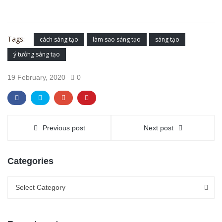
Tags:
cách sáng tạo
làm sao sáng tạo
sáng tạo
ý tưởng sáng tạo
19 February, 2020
0
Previous post
Next post
Categories
Categories
Categories
Select Category