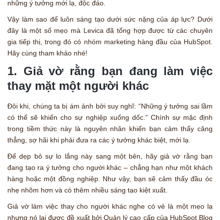
những ý tưởng mới lạ, độc đáo.
Vậy làm sao để luôn sáng tạo dưới sức nặng của áp lực? Dưới
đây là một số mẹo mà Levica đã tổng hợp được từ các chuyên
gia tiếp thị, trong đó có nhóm marketing hàng đầu của HubSpot.
Hãy cùng tham khảo nhé!
1. Giả vờ rằng bạn đang làm việc
thay mặt một người khác
Đôi khi, chúng ta bị ám ảnh bởi suy nghĩ: “Những ý tưởng sai lầm
có thể sẽ khiến cho sự nghiệp xuống dốc.” Chính sự mặc định
trong tiềm thức này là nguyên nhân khiến bạn cảm thấy căng
thẳng, sợ hãi khi phải đưa ra các ý tưởng khác biệt, mới lạ.
Để dẹp bỏ sự lo lắng này sang một bên, hãy giả vờ rằng bạn
đang tạo ra ý tưởng cho người khác – chẳng hạn như một khách
hàng hoặc một đồng nghiệp. Như vậy, bạn sẽ cảm thấy đầu óc
nhẹ nhõm hơn và có thêm nhiều sáng tạo kiệt xuất.
Giả vờ làm việc thay cho người khác nghe có vẻ là một mẹo lạ
nhưng nó lại được đề xuất bởi Quản lý cao cấp của HubSpot Blog