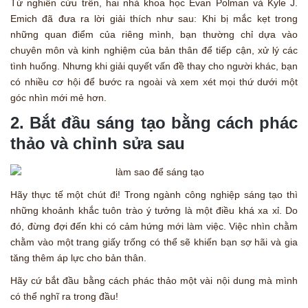
Từ nghiên cứu trên, hai nhà khoa học Evan Polman và Kyle J.
Emich đã đưa ra lời giải thích như sau: Khi bị mắc kẹt trong
những quan điểm của riêng mình, bạn thường chỉ dựa vào
chuyên môn và kinh nghiệm của bản thân để tiếp cận, xử lý các
tình huống. Nhưng khi giải quyết vấn đề thay cho người khác, bạn
có nhiều cơ hội để bước ra ngoài và xem xét mọi thứ dưới một
góc nhìn mới mẻ hơn.
2. Bắt đầu sáng tạo bằng cách phác
thảo và chỉnh sửa sau
Hãy thực tế một chút đi! Trong ngành công nghiệp sáng tạo thì
những khoảnh khắc tuôn trào ý tưởng là một điều khá xa xỉ. Do
đó, đừng đợi đến khi có cảm hứng mới làm việc. Việc nhìn chằm
chằm vào một trang giấy trống có thể sẽ khiến bạn sợ hãi và gia
tăng thêm áp lực cho bản thân.
Hãy cứ bắt đầu bằng cách phác thảo một vài nội dung mà mình
có thể nghĩ ra trong đầu!