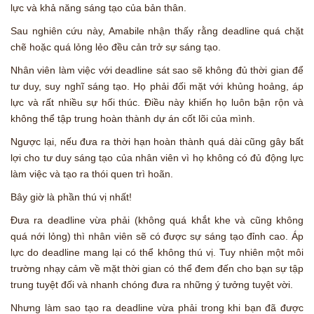
lực và khả năng sáng tạo của bản thân.
Sau nghiên cứu này, Amabile nhận thấy rằng deadline quá chặt
chẽ hoặc quá lỏng lẻo đều cản trở sự sáng tạo.
Nhân viên làm việc với deadline sát sao sẽ không đủ thời gian để
tư duy, suy nghĩ sáng tạo. Họ phải đối mặt với khủng hoảng, áp
lực và rất nhiều sự hối thúc. Điều này khiến họ luôn bận rộn và
không thể tập trung hoàn thành dự án cốt lõi của mình.
Ngược lại, nếu đưa ra thời hạn hoàn thành quá dài cũng gây bất
lợi cho tư duy sáng tạo của nhân viên vì họ không có đủ động lực
làm việc và tạo ra thói quen trì hoãn.
Bây giờ là phần thú vị nhất!
Đưa ra deadline vừa phải (không quá khắt khe và cũng không
quá nới lỏng) thì nhân viên sẽ có được sự sáng tạo đỉnh cao. Áp
lực do deadline mang lại có thể không thú vị. Tuy nhiên một môi
trường nhạy cảm về mặt thời gian có thể đem đến cho bạn sự tập
trung tuyệt đối và nhanh chóng đưa ra những ý tưởng tuyệt vời.
Nhưng làm sao tạo ra deadline vừa phải trong khi bạn đã được