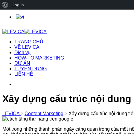
About
Log In
WordPress
TRANG CHỦ
VỀ LEVICA
Dịch vụ
HOW-TO MARKETING
DỰ ÁN
TUYỂN DỤNG
LIÊN HỆ
Xây dựng cấu trúc nội dung 
LEVICA
>
Content Marketing
>
Xây dựng cấu trúc nội dung tiế
Một trong những thành phần ngày càng quan trọng của một nội 