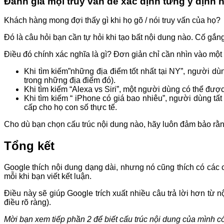
Đánh giá mọi truy vấn để xác định từng ý định 
Khách hàng mong đợi thấy gì khi họ gõ / nói truy vấn của họ?
Đó là câu hỏi bạn cần tự hỏi khi tạo bất nội dung nào. Cố gắ
Điều đó chính xác nghĩa là gì? Đơn giản chỉ cần nhìn vào một tr
Khi tìm kiếm”những địa điểm tốt nhất tại NY”, người d
trong những địa điểm đó).
Khi tìm kiếm “Alexa vs Siri”, một người dùng có thể được
Khi tìm kiếm “ iPhone có giá bao nhiêu”, người dùng t
cấp cho họ con số thực tế.
Cho dù bạn chọn cấu trúc nội dung nào, hãy luôn đảm bảo rằng 
Tổng kết
Google thích nội dung dạng dài, nhưng nó cũng thích có các câ
mỗi khi bạn viết kết luận.
Điều này sẽ giúp Google trích xuất nhiều câu trả lời hơn từ
điều rõ ràng).
Mời bạn xem tiếp phần 2 để biết cấu trúc nội dung của mình c