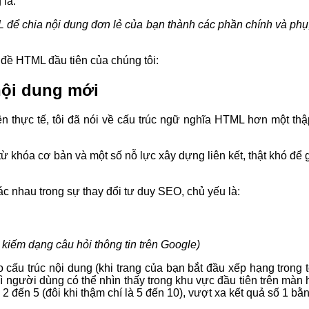
 là:
ML để chia nội dung đơn lẻ của bạn thành các phần chính và ph
 đề HTML đầu tiên của chúng tôi:
 nội dung mới
ên thực tế, tôi đã nói về cấu trúc ngữ nghĩa HTML hơn một thập
ừ khóa cơ bản và một số nỗ lực xây dựng liên kết, thật khó để gi
c nhau trong sự thay đổi tư duy SEO, chủ yếu là:
m kiếm dạng câu hỏi thông tin trên Google)
cấu trúc nội dung (khi trang của bạn bắt đầu xếp hạng trong to
 người dùng có thể nhìn thấy trong khu vực đầu tiên trên màn hì
 2 đến 5 (đôi khi thậm chí là 5 đến 10), vượt xa kết quả số 1 b