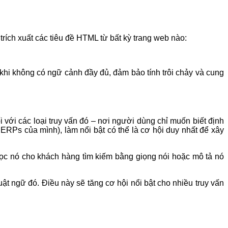
trích xuất các tiêu đề HTML từ bất kỳ trang web nào:
khi không có ngữ cảnh đầy đủ, đảm bảo tính trôi chảy và cung
với các loại truy vấn đó – nơi người dùng chỉ muốn biết định
SERPs của mình), làm nổi bật có thể là cơ hội duy nhất để xây
đọc nó cho khách hàng tìm kiếm bằng giọng nói hoặc mô tả nó
uật ngữ đó. Điều này sẽ tăng cơ hội nổi bật cho nhiều truy vấn