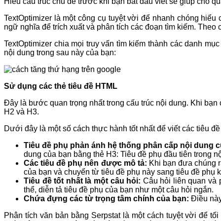
Hiểu cấu trúc chủ đề trước khi bạn bắt đầu viết sẽ giúp cho q
TextOptimizer là một công cụ tuyệt vời để nhanh chóng hiểu 
ngữ nghĩa để trích xuất và phân tích các đoạn tìm kiếm. Theo 
TextOptimizer chia mọi truy vấn tìm kiếm thành các danh mụ
nội dung trong sau này của bạn:
Sử dụng các thẻ tiêu đề HTML
Đây là bước quan trọng nhất trong cấu trúc nội dung. Khi bạn
H2 và H3.
Dưới đây là một số cách thực hành tốt nhất để viết các tiêu đề
Tiêu đề phụ phản ánh hệ thống phân cấp nội dung c
dung của bạn bằng thẻ H3: Tiêu đề phụ đầu tiên trong nộ
Các tiêu đề phụ nên được mô tả:
Khi bạn đưa chúng ra
của bạn và chuyển từ tiêu đề phụ này sang tiêu đề phụ kh
Tiêu đề tốt nhất là một câu hỏi:
Câu hỏi liên quan và p
thể, diễn tả tiêu đề phụ của bạn như một câu hỏi ngắn.
Chứa đựng các từ trọng tâm chính của bạn:
Điều này
Phân tích văn bản bằng Serpstat
là một cách tuyệt vời để tố