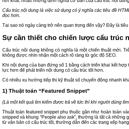
hơi khác nhau nhưng định nghĩa cơ bản của cấu trúc nội dung
Cấu trúc nội dung là việc sử dụng có ý nghĩa các tiêu đề HT
đọc hơn.
Tại sao nó ngày càng trở nên quan trọng đến vậy? Đây là tiêu
Sự cần thiết cho chiến lược cấu trúc
Cấu trúc nội dung không có nghĩa là một chiến thuật mới. Tr
không được nhìn nhận một cách rõ ràng từ góc độ SEO.
Khi nội dung của bạn đứng số 1 bằng cách triển khai kết hợp t
lực hơn để phát triển nội dung có cấu trúc tốt hơn.
Có nhiều xu hướng tiếp thị kỹ thuật số chuyển động nhanh khá
1) Thuật toán “Featured Snippet”
(Là một kết quả tìm kiếm được trả về tức thì khi người dùng tì
Thuật toán featured snippet phụ thuộc gần như hoàn toàn vào 
snipped và khung “People also ask”, thường là tất cả những gì
từ văn bản có cấu trúc tốt, thường dẫn đến các trang xếp hạng