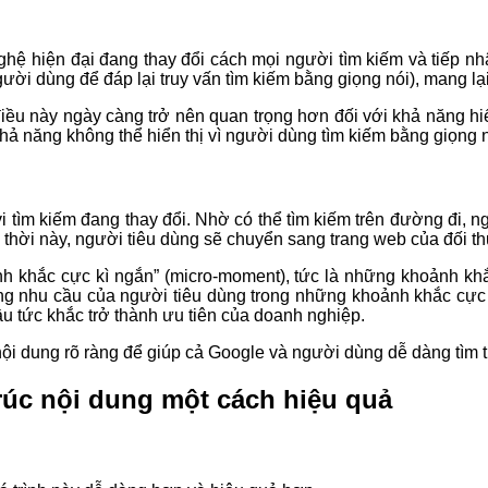
ghệ hiện đại đang thay đổi cách mọi người tìm kiếm và tiếp nhậ
ời dùng để đáp lại truy vấn tìm kiếm bằng giọng nói), mang lại 
điều này ngày càng trở nên quan trọng hơn đối với khả năng hi
ả năng không thể hiển thị vì người dùng tìm kiếm bằng giọng n
i tìm kiếm đang thay đổi. Nhờ có thể tìm kiếm trên đường đi, ng
thời này, người tiêu dùng sẽ chuyển sang trang web của đối th
h khắc cực kì ngắn” (micro-moment), tức là những khoảnh khắc
ng nhu cầu của người tiêu dùng trong những khoảnh khắc cực k
ầu tức khắc trở thành ưu tiên của doanh nghiệp.
 nội dung rõ ràng để giúp cả Google và người dùng dễ dàng tìm 
trúc nội dung một cách hiệu quả