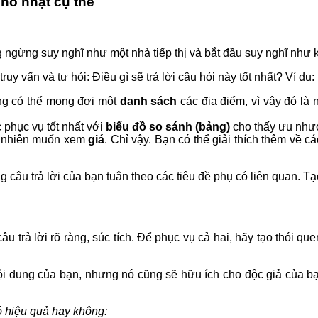
nhỏ nhặt cụ thể
ng ngừng suy nghĩ như một nhà tiếp thị và bắt đầu suy nghĩ như
uy vấn và tự hỏi: Điều gì sẽ trả lời câu hỏi này tốt nhất? Ví dụ:
ùng có thể mong đợi một
danh sách
các địa điểm, vì vậy đó là 
 phục vụ tốt nhất với
biểu đồ so sánh (bảng)
cho thấy ưu nhượ
ất nhiên muốn xem
giá
. Chỉ vậy. Bạn có thể giải thích thêm về c
câu trả lời của bạn tuân theo các tiêu đề phụ có liên quan. Tạ
u trả lời rõ ràng, súc tích. Để phục vụ cả hai, hãy tạo thói q
 nội dung của bạn, nhưng nó cũng sẽ hữu ích cho độc giả của b
ó hiệu quả hay không: