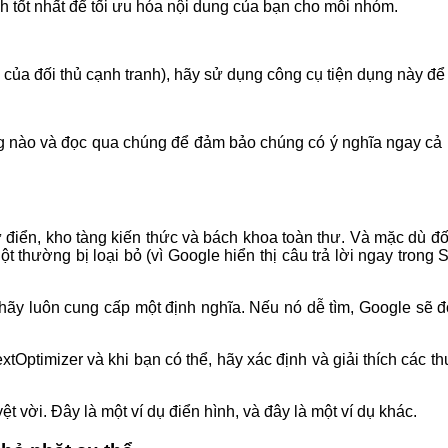
 tốt nhất để tối ưu hóa nội dung của bạn cho mỗi nhóm.
của đối thủ cạnh tranh), hãy sử dụng công cụ tiện dụng này để 
rang nào và đọc qua chúng để đảm bảo chúng có ý nghĩa ngay cả 
điển, kho tàng kiến thức và bách khoa toàn thư. Và mặc dù đối 
t thường bị loại bỏ (vì Google hiển thị câu trả lời ngay trong 
, hãy luôn cung cấp một định nghĩa. Nếu nó dễ tìm, Google sẽ 
Optimizer và khi bạn có thể, hãy xác định và giải thích các th
ệt vời. Đây là một ví dụ điển hình, và đây là một ví dụ khác.