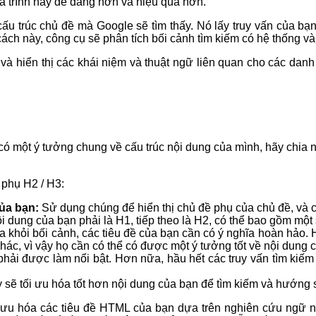
uá trình này dễ dàng hơn và hiệu quả hơn.
cấu trúc chủ đề mà Google sẽ tìm thấy. Nó lấy truy vấn của bạ
cách này, công cụ sẽ phân tích bối cảnh tìm kiếm có hệ thống v
c và hiển thị các khái niệm và thuật ngữ liên quan cho các da
 có một ý tưởng chung về cấu trúc nội dung của mình, hãy chia 
 phụ H2 / H3:
ủa bạn:
Sử dụng chúng để hiển thị chủ đề phụ của chủ đề, và c
i dung của bạn phải là H1, tiếp theo là H2, có thể bao gồm một 
 khỏi bối cảnh, các tiêu đề của bạn cần có ý nghĩa hoàn hảo.
ác, vì vậy họ cần có thể có được một ý tưởng tốt về nội dung củ
hải được làm nổi bật. Hơn nữa, hầu hết các truy vấn tìm kiếm 
 sẽ tối ưu hóa tốt hơn nội dung của bạn để tìm kiếm và hướng 
i ưu hóa các tiêu đề HTML của bạn dựa trên nghiên cứu ngữ n