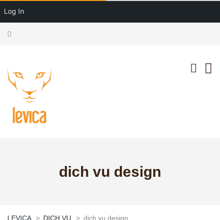
Log In
dich vu design
LEVICA
>
DỊCH VỤ
>
dich vu design