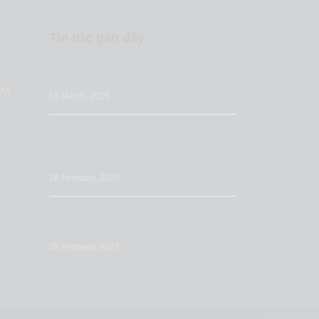
Tin tức gần đây
Những sai lầm nhà bán hàng thường bỏ
qua khi tối ưu Listing Amazon
CM
18 March, 2025
Tối ưu Đăng tải sản phẩm (Listing) trên
Amazon: Tầm quan trọng & các bước
chuẩn bị
26 February, 2025
Tối ưu mô tả sản phẩm trên Amazon:
Cách viết để tăng doanh số
25 February, 2025