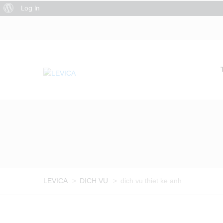
About
Log In
WordPress
LEVICA
>
DỊCH VỤ
>
dich vu thiet ke anh