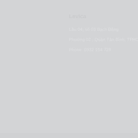
Levica
t nội dung
Lầu 04, số 03 Bạch Đằng
arketing
Phường 02 , Quận Tân Bình, TPH
 marketing
Phone: 0932 164 728
ợc tiếp cận thị trường