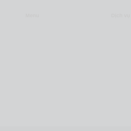
Menu
Dịch vụ
Về Levica
Sản xuấ
Dịch vụ
Video m
Dự án
Inbound
Liên hệ
Chiến lư