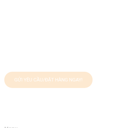
Thiết kế
VNĐ/trang
concept cho
doanh nghiệp
lựa chọn)
Giá áp dụng cho gói dịch vụ 10 trang
Biểu phí
(chưa
Với số lượng ít hay nhiều hơn, xin
bao gồm
vui lòng liên hệ trực tiếp với đội ngũ
VAT)
Levica
GỬI YÊU CẦU/ĐẶT HÀNG NGAY!