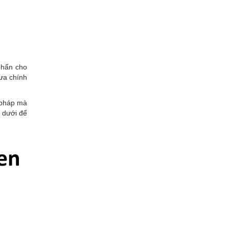
phấn cho
ưa chính
 pháp mà
 dưới để