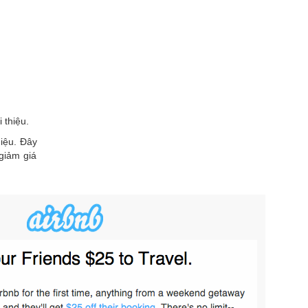
i thiệu.
iệu.
Đây
giảm giá