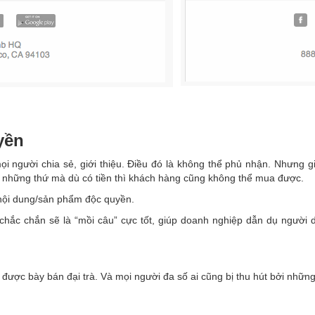
yền
mọi người chia sẻ, giới thiệu. Điều đó là không thể phủ nhận. Nhưng gi
Có những thứ mà dù có tiền thì khách hàng cũng không thể mua được.
 nội dung/sản phẩm độc quyền.
ắc chắn sẽ là “mồi câu” cực tốt, giúp doanh nghiệp dẫn dụ người d
được bày bán đại trà. Và mọi người đa số ai cũng bị thu hút bởi nhữn