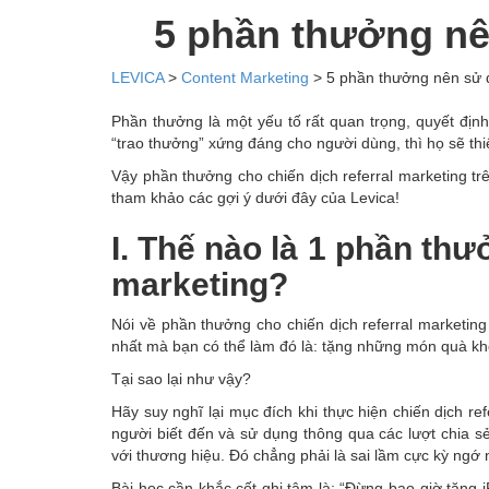
5 phần thưởng nên
LEVICA
>
Content Marketing
>
5 phần thưởng nên sử d
Phần thưởng là một yếu tố rất quan trọng, quyết định 
“trao thưởng” xứng đáng cho người dùng, thì họ sẽ thi
Vậy phần thưởng cho chiến dịch referral marketing 
tham khảo các gợi ý dưới đây của Levica!
I. Thế nào là 1 phần thư
marketing?
Nói về phần thưởng cho chiến dịch referral marketing 
nhất
mà bạn có thể làm đó là: tặng những món quà kh
Tại sao lại như vậy?
Hãy suy nghĩ lại mục đích khi thực hiện chiến dịch 
người biết đến và sử dụng thông qua các lượt chia s
với thương hiệu. Đó chẳng phải là sai lầm cực kỳ ngớ
Bài học cần khắc cốt ghi tâm là: “Đừng bao giờ tặng 