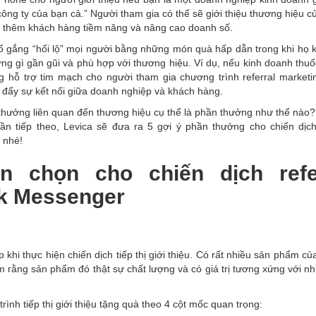
ông ty của bạn cả.” Người tham gia có thể sẽ giới thiệu thương hiệu c
ó thêm khách hàng tiềm năng và nâng cao doanh số.
g cố gắng “hối lộ” mọi người bằng những món quà hấp dẫn trong khi họ
g gì gần gũi và phù hợp với thương hiệu. Ví dụ, nếu kinh doanh thuốc
 hỗ trợ tim mạch cho người tham gia chương trình referral marketi
c đẩy sự kết nối giữa doanh nghiệp và khách hàng.
 thưởng liên quan đến thương hiệu cụ thể là phần thưởng như thế nào
phần tiếp theo, Levica sẽ đưa ra 5 gợi ý phần thưởng cho chiến dịch
 nhé!
n chọn cho chiến dịch refe
ok Messenger
khi thực hiện chiến dịch tiếp thị giới thiệu. Có rất nhiều sản phẩm củ
rằng sản phẩm đó thật sự chất lượng và có giá trị tương xứng với nh
rình tiếp thị giới thiệu tặng quà theo 4 cột mốc quan trọng: