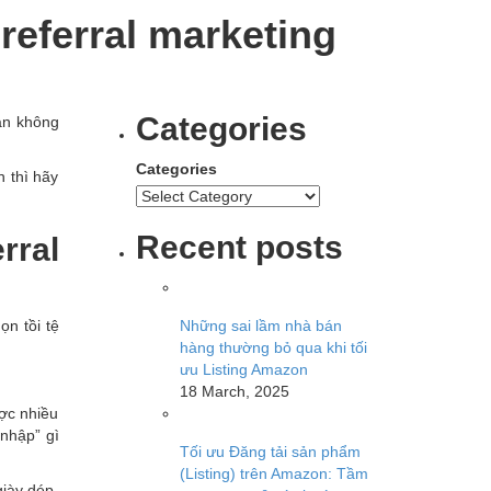
referral marketing
Categories
bạn không
Categories
 thì hãy
Recent posts
rral
ọn tồi tệ
Những sai lầm nhà bán
hàng thường bỏ qua khi tối
ưu Listing Amazon
18 March, 2025
ược nhiều
nhập” gì
Tối ưu Đăng tải sản phẩm
(Listing) trên Amazon: Tầm
giày dép.