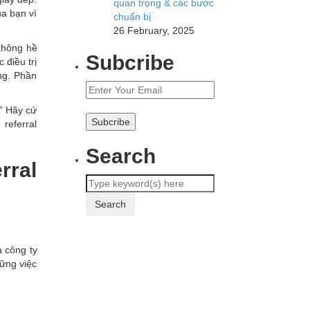
quan trọng & các bước
ủa bạn vì
chuẩn bị
26 February, 2025
 không hề
Subcribe
 điều trị
ng. Phần
?” Hãy cứ
 referral
Search
rral
a công ty
ững việc