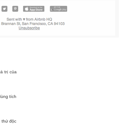
á trị của
ùng tích
g thứ độc