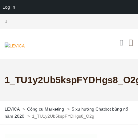
Log In
1_TU1y2Ub5kspFYDHgs8_O2
LEVICA
>
Công cụ Marketing
>
5 xu hướng Chatbot bùng nổ
năm 2020
>
1_TU1y2Ub5kspFYDHgs8_O2g