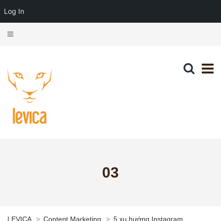
Log In
03
LEVICA
>
Content Marketing
>
5 xu hướng Instagram