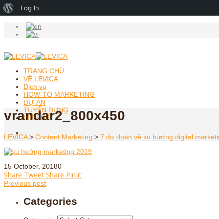
About
Log In
WordPress
TRANG CHỦ
VỀ LEVICA
Dịch vụ
HOW-TO MARKETING
DỰ ÁN
TUYỂN DỤNG
vrandar2_800x450
LIÊN HỆ
LEVICA
>
Content Marketing
>
7 dự đoán về xu hướng digital marke
15 October, 2018
0
Share
Tweet
Share
Pin it
Previous post
Categories