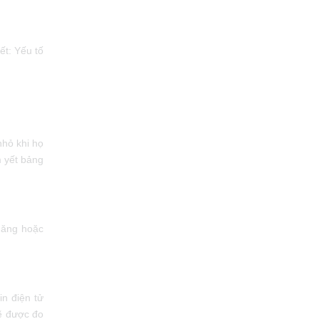
ết: Yếu tố
nhỏ khi họ
m yết bảng
năng hoặc
in điện tử
sẽ được đo