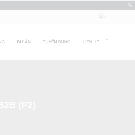
NG
DỰ ÁN
TUYỂN DỤNG
LIÊN HỆ
B2B (P2)