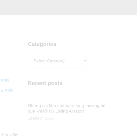
Categories
Categories
ử B2B
Recent posts
ến B2B
Những sai lầm nhà bán hàng thường bỏ
qua khi tối ưu Listing Amazon
18 March, 2025
g tìm kiếm