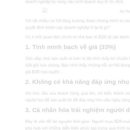
doanh nghiệp kỳ vọng việc kinh doanh duy trì ổn định.
Với rất nhiều cơ hội tăng trưởng được chứng minh từ cá
quyết định khiến các doanh nghiệp ở lại là gì?
Có 4 mối quan tâm chính từ nhà bán lẻ B2B về các kênh 
1. Tính minh bạch về giá (33%)
Gần đây, nhà sản xuất và bán lẻ đã nhìn thấy lợi nhuận 
biết giá của chúng. Bạn nhìn thấy những nỗi sợ hãi đang
giá B2B trực tuyến .
2. Không có khả năng đáp ứng nhu
Khi nhu cầu của khách hàng quá lớn, nó biến thành mộ
nguồn lực để sản xuất đủ để đáp ứng nhu cầu ngày càng
3. Cá nhân hóa trải nghiệm người 
Đây là vấn đề tài nguyên thời gian. Người mua B2B muốn
phù hợp với những diễn biến phức tạp trong quá trình 