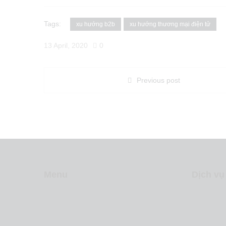
Tags:
xu hướng b2b
xu hướng thương mại điện tử
13 April, 2020
0
Previous post
Menu
Dịch vụ
Về Levica
Sản xuấ
Dịch vụ
Video m
Dự án
Inbound