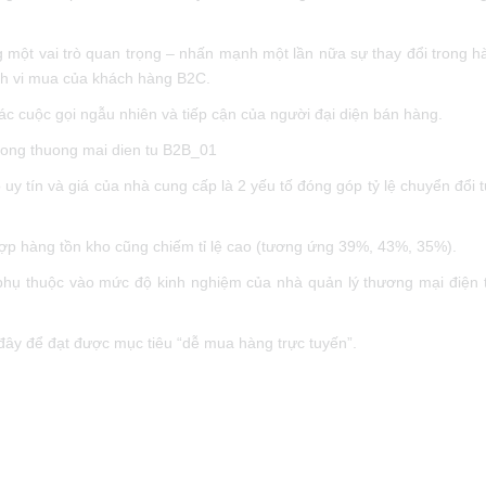
 một vai trò quan trọng – nhấn mạnh một lần nữa sự thay đổi trong h
h vi mua của khách hàng B2C.
ác cuộc gọi ngẫu nhiên và tiếp cận của người đại diện bán hàng.
uy tín và giá của nhà cung cấp là 2 yếu tố đóng góp tỷ lệ chuyển đổi
hợp hàng tồn kho cũng chiếm tỉ lệ cao (tương ứng 39%, 43%, 35%).
hụ thuộc vào mức độ kinh nghiệm của nhà quản lý thương mại điện 
đây để đạt được mục tiêu “dễ mua hàng trực tuyến”.