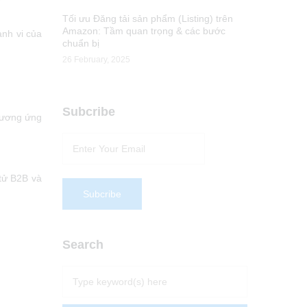
Tối ưu Đăng tải sản phẩm (Listing) trên
Amazon: Tầm quan trọng & các bước
ành vi của
chuẩn bị
26 February, 2025
Subcribe
 tương ứng
tử B2B và
Search