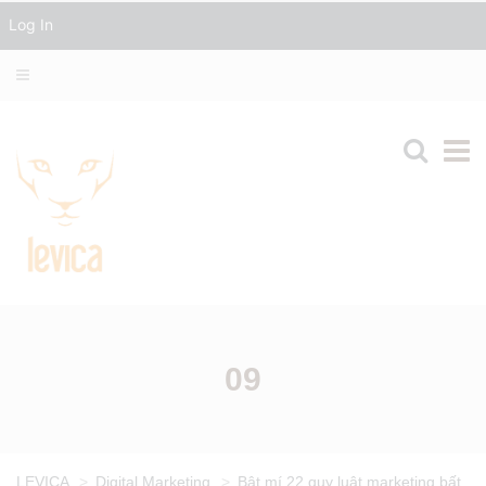
Log In
09
LEVICA
>
Digital Marketing
>
Bật mí 22 quy luật marketing bất