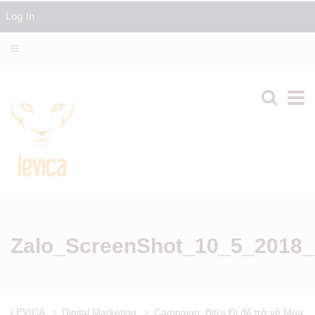
Log In
Zalo_ScreenShot_10_5_2018
LEVICA
>
Digital Marketing
>
Campaign: Biti’s Đi để trở về Mùa