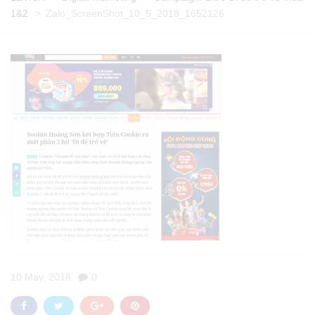
1&2
>
Zalo_ScreenShot_10_5_2018_1652126
10 May, 2018
0