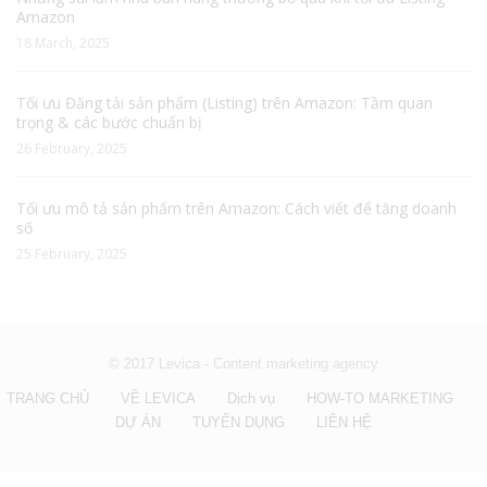
Amazon
18 March, 2025
Tối ưu Đăng tải sản phẩm (Listing) trên Amazon: Tầm quan
trọng & các bước chuẩn bị
26 February, 2025
Tối ưu mô tả sản phẩm trên Amazon: Cách viết để tăng doanh
số
25 February, 2025
© 2017 Levica - Content marketing agency
TRANG CHỦ
VỀ LEVICA
Dịch vụ
HOW-TO MARKETING
DỰ ÁN
TUYỂN DỤNG
LIÊN HỆ