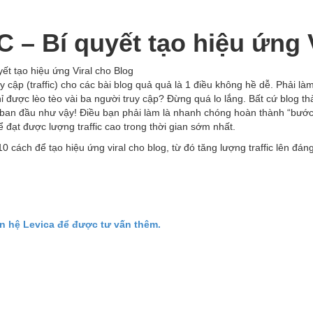
– Bí quyết tạo hiệu ứng V
t tạo hiệu ứng Viral cho Blog
y cập (traffic) cho các bài blog quả quả là 1 điều không hề dễ. Phải là
 được lèo tèo vài ba người truy cập? Đừng quá lo lắng. Bất cứ blog t
ạn ban đầu như vậy! Điều bạn phải làm là nhanh chóng hoàn thành “bướ
ể đạt được lượng traffic cao trong thời gian sớm nhất.
0 cách để tạo hiệu ứng viral cho blog, từ đó tăng lượng traffic lên đáng
n hệ Levica để được tư vấn thêm.