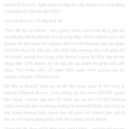
doanh bị đình trệ, ngân sách eo hẹp thì việc duy trì các hoạt động
marketing có thật sự cần thiết?”
Câu trả lời là có. Và đây là lý do:
Theo dữ liệu từ Kantar, việc ngừng hoàn toàn hoạt động tiếp thị
có thể gây bất lợi lâu dài cho thương hiệu. Nhóm nghiên cứu của
Kantar đã làm cuộc thử nghiệm đối với một thương hiệu bia (giấu
tên) trên thực tế. Kết quả cho thấy nếu thương hiệu cắt giảm tất
cả chi phí quảng cáo trong cuộc khủng hoảng thì điều này sẽ tác
động đến 13% doanh số về lâu dài và khiến thị phần khó hồi
phục. Tuy nhiên, nếu cắt giảm 50% ngân sách quảng cáo thì
công ty chỉ giảm 1% doanh số.
Dữ liệu từ BrandZ (một cơ sở dữ liệu được quản lý bởi công ty
tiếp thị Millward Brown, chứa thông tin của hơn 650.000 người
tiêu dùng, chuyên gia trên 31 quốc gia và hơn 23.000 thương
hiệu) cho thấy sau vụ khủng hoảng tài chính 09/2008, các công ty
xây dựng thương hiệu mạnh hơn đã phục hồi nhanh hơn gấp 9
lần so với những hãng khác trên thị trường chứng khoán.
Trong khi đó, theo nhận định của Jane Ostler – chuyên gia truyền