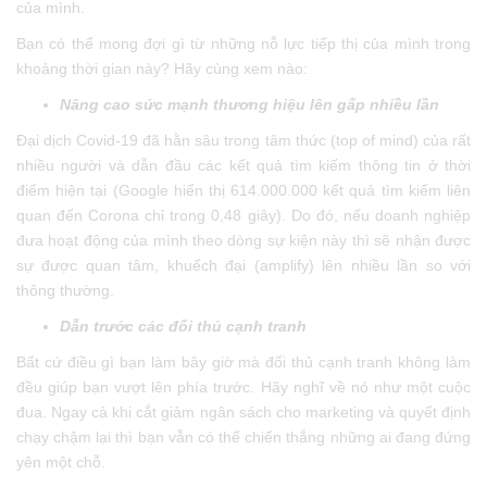
của mình.
Bạn có thể mong đợi gì từ những nỗ lực tiếp thị của mình trong
khoảng thời gian này? Hãy cùng xem nào:
Nâng cao sức mạnh thương hiệu lên gấp nhiều lần
Đại dịch Covid-19 đã hằn sâu trong tâm thức (top of mind) của rất
nhiều người và dẫn đầu các kết quả tìm kiếm thông tin ở thời
điểm hiện tại (Google hiển thị 614.000.000 kết quả tìm kiếm liên
quan đến Corona chỉ trong 0,48 giây). Do đó, nếu doanh nghiệp
đưa hoạt động của mình theo dòng sự kiện này thì sẽ nhận được
sự được quan tâm, khuếch đại (amplify) lên nhiều lần so với
thông thường.
Dẫn trước các đối thủ cạnh tranh
Bất cứ điều gì bạn làm bây giờ mà đối thủ cạnh tranh không làm
đều giúp bạn vượt lên phía trước. Hãy nghĩ về nó như một cuộc
đua. Ngay cả khi cắt giảm ngân sách cho marketing và quyết định
chạy chậm lại thì bạn vẫn có thể chiến thắng những ai đang đứng
yên một chỗ.