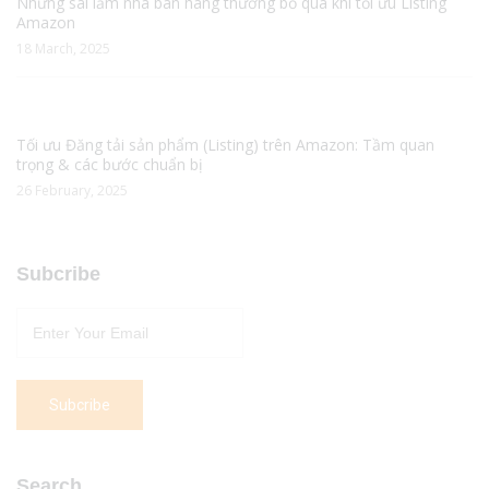
Những sai lầm nhà bán hàng thường bỏ qua khi tối ưu Listing
Amazon
18 March, 2025
Tối ưu Đăng tải sản phẩm (Listing) trên Amazon: Tầm quan
trọng & các bước chuẩn bị
26 February, 2025
Subcribe
Search