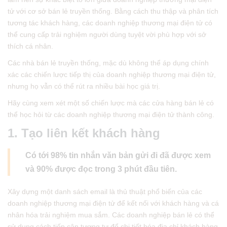
tử với cơ sở bán lẻ truyền thống. Bằng cách thu thập và phân tích
tương tác khách hàng, các doanh nghiệp thương mại điện tử có
thể cung cấp trải nghiệm người dùng tuyệt vời phù hợp với sở
thích cá nhân.
Các nhà bán lẻ truyền thống, mặc dù không thể áp dụng chính
xác các chiến lược tiếp thị của doanh nghiệp thương mại điện tử,
nhưng họ vẫn có thể rút ra nhiều bài học giá trị.
Hãy cùng xem xét một số chiến lược mà các cửa hàng bán lẻ có
thể học hỏi từ các doanh nghiệp thương mại điện tử thành công.
1. Tạo liên kết khách hàng
Có tới 98% tin nhắn văn bản gửi đi đã được xem
và 90% được đọc trong 3 phút đầu tiên.
Xây dựng một danh sách email là thủ thuật phổ biến của các
doanh nghiệp thương mại điện tử để kết nối với khách hàng và cá
nhân hóa trải nghiệm mua sắm. Các doanh nghiệp bán lẻ có thể
sử dụng cách tiếp cận tương tự để chi tiết hóa địa chỉ khách hàng