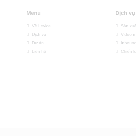
Menu
Dịch vụ
Về Levica
Sản xuấ
Dịch vụ
Video m
Dự án
Inbound
Liên hệ
Chiến lư