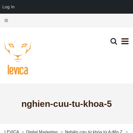
Log In
nghien-cuu-tu-khoa-5
LEVICA
>
Digital Marketing
>
Nghiên cứu từ khóa từ A đến Z
>