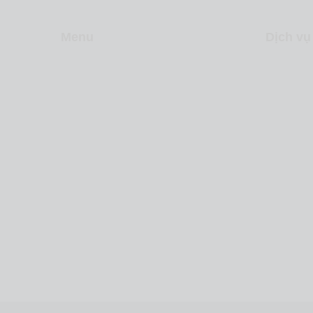
Menu
Dịch vụ
Về Levica
Sản xuấ
Dịch vụ
Video m
Dự án
Inbound
Liên hệ
Chiến lư