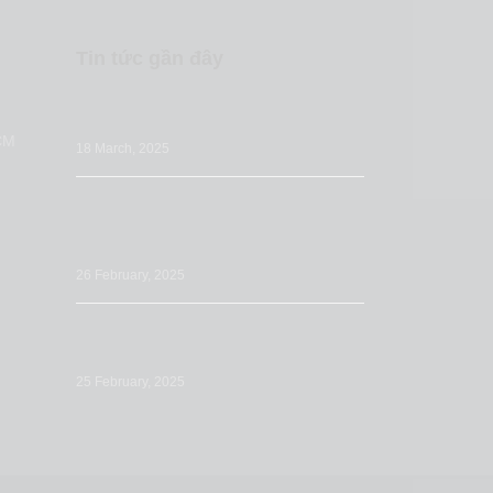
Tin tức gần đây
Những sai lầm nhà bán hàng thường bỏ
qua khi tối ưu Listing Amazon
CM
18 March, 2025
Tối ưu Đăng tải sản phẩm (Listing) trên
Amazon: Tầm quan trọng & các bước
chuẩn bị
26 February, 2025
Tối ưu mô tả sản phẩm trên Amazon:
Cách viết để tăng doanh số
25 February, 2025