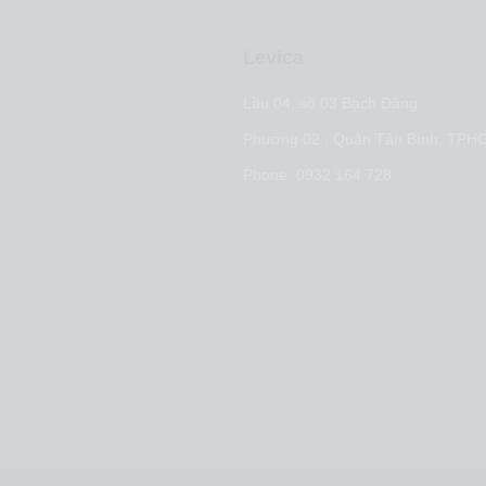
Levica
t nội dung
Lầu 04, số 03 Bạch Đằng
arketing
Phường 02 , Quận Tân Bình, TPH
 marketing
Phone: 0932 164 728
ợc tiếp cận thị trường