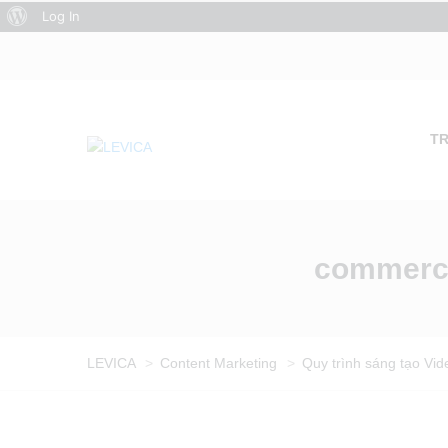
About
Log In
WordPress
T
commerci
LEVICA
>
Content Marketing
>
Quy trình sáng tạo Vid