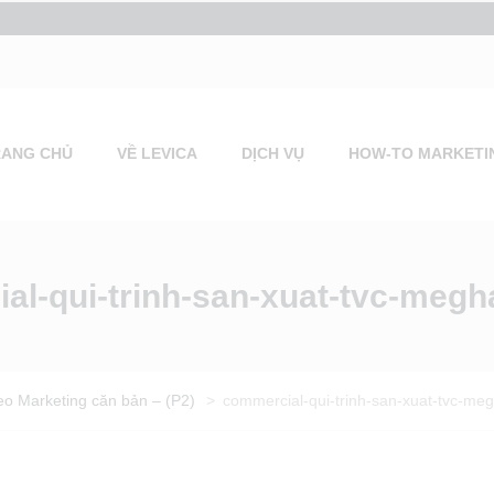
RANG CHỦ
VỀ LEVICA
DỊCH VỤ
HOW-TO MARKETI
al-qui-trinh-san-xuat-tvc-megha
eo Marketing căn bản – (P2)
>
commercial-qui-trinh-san-xuat-tvc-meg