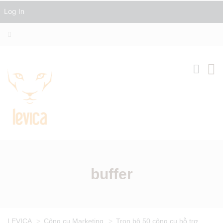
Log In
buffer
LEVICA
>
Công cụ Marketing
>
Trọn bộ 50 công cụ hỗ trợ