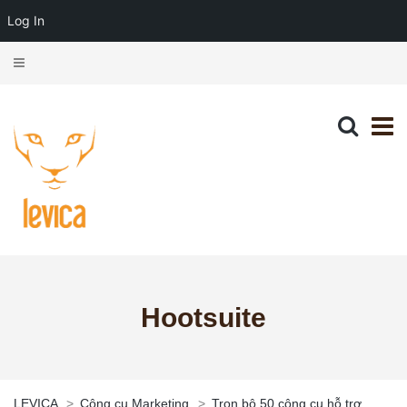
Log In
Hootsuite
LEVICA
>
Công cụ Marketing
>
Trọn bộ 50 công cụ hỗ trợ