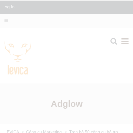
Log In
Adglow
LEVICA
>
Công cụ Marketing
>
Trọn bộ 50 công cụ hỗ trợ