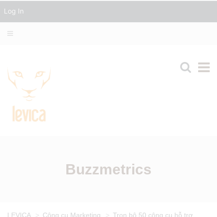
Log In
Buzzmetrics
LEVICA
>
Công cụ Marketing
>
Trọn bộ 50 công cụ hỗ trợ