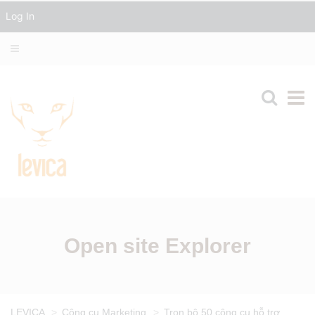
Log In
Open site Explorer
LEVICA
>
Công cụ Marketing
>
Trọn bộ 50 công cụ hỗ trợ