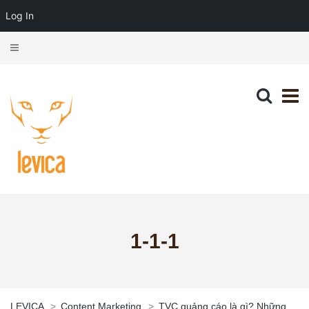
Log In
1-1-1
LEVICA
>
Content Marketing
>
TVC quảng cáo là gì? Những