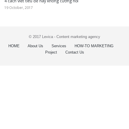
4 cách viết tiêu đề hay không cưỡng nổi
19 October, 2017
© 2017 Levica - Content marketing agency
HOME
About Us
Services
HOW-TO MARKETING
Project
Contact Us