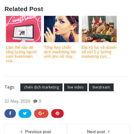
Related Post
Làm thế nào để
Tổng hợp chiến
Đạt kỷ lục về doanh
tăng lượng người
dịch marketing tôn
số với 5 ý tưởng
xem livestream
vinh phụ nữ truy...
marketing cực...
của...
Tags:
chiến dịch marketing
live video
livestream
22 May, 2020
0
Previous post
Next post