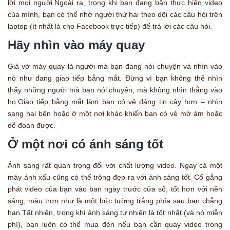
lời mọi người.Ngoài ra, trong khi bạn đang bận thực hiện video
của mình, bạn có thể nhờ người thứ hai theo dõi các câu hỏi trên
laptop (ít nhất là cho Facebook trực tiếp) để trả lời các câu hỏi.
Hãy nhìn vào máy quay
Giả vờ máy quay là người mà bạn đang nói chuyện và nhìn vào
nó như đang giao tiếp bằng mắt. Đừng vì bạn không thể nhìn
thấy những người mà bạn nói chuyện, mà không nhìn thẳng vào
họ.Giao tiếp bằng mắt làm bạn có vẻ đáng tin cậy hơn – nhìn
sang hai bên hoặc ở một nơi khác khiến bạn có vẻ mờ ám hoặc
dễ đoán được.
Ở một nơi có ánh sáng tốt
Ánh sáng rất quan trọng đối với chất lượng video. Ngay cả một
máy ảnh xấu cũng có thể trông đẹp ra với ánh sáng tốt. Cố gắng
phát video của bạn vào ban ngày trước cửa sổ, tốt hơn với nền
sáng, màu trơn như là một bức tường trắng phía sau bạn chẳng
hạn.Tất nhiên, trong khi ánh sáng tự nhiên là tốt nhất (và nó miễn
phí), bạn luôn có thể mua đèn nếu bạn cần quay video trong