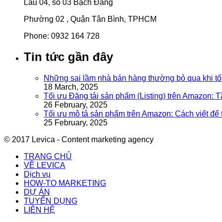
Lầu 04, số 03 Bạch Đằng
Phường 02 , Quận Tân Bình, TPHCM
Phone: 0932 164 728
Tin tức gần đây
Những sai lầm nhà bán hàng thường bỏ qua khi tố
18 March, 2025
Tối ưu Đăng tải sản phẩm (Listing) trên Amazon: 
26 February, 2025
Tối ưu mô tả sản phẩm trên Amazon: Cách viết để
25 February, 2025
© 2017 Levica - Content marketing agency
TRANG CHỦ
VỀ LEVICA
Dịch vụ
HOW-TO MARKETING
DỰ ÁN
TUYỂN DỤNG
LIÊN HỆ