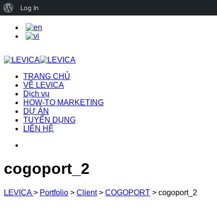
About
Log In
WordPress
TRANG CHỦ
VỀ LEVICA
Dịch vụ
HOW-TO MARKETING
DỰ ÁN
TUYỂN DỤNG
LIÊN HỆ
cogoport_2
LEVICA
>
Portfolio
>
Client
>
COGOPORT
>
cogoport_2